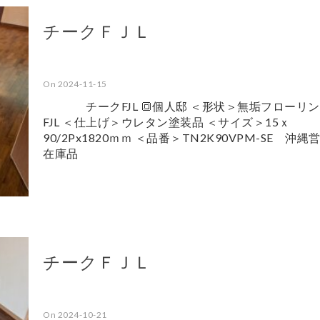
チークＦＪＬ
On 2024-11-15
チークFJL 🔳個人邸 ＜形状＞無垢フローリ
FJL ＜仕上げ＞ウレタン塗装品 ＜サイズ＞15ｘ
90/2Px1820ｍｍ ＜品番＞TN2K90VPM-SE 沖縄
在庫品
チークＦＪＬ
On 2024-10-21