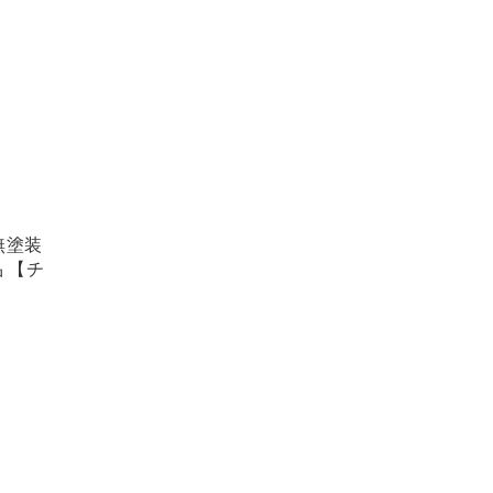
無塗装
品 【チ