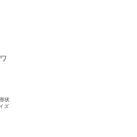
ワ
＜形状
イズ