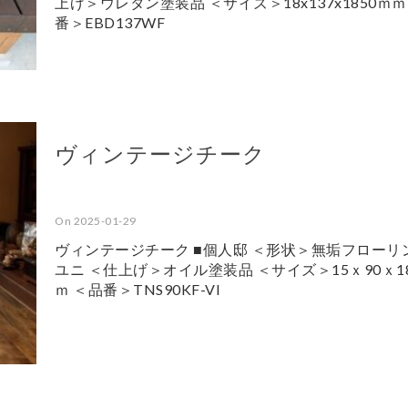
上げ＞ウレタン塗装品 ＜サイズ＞18x137x1850ｍｍ
番＞EBD137WF
ヴィンテージチーク
On 2025-01-29
ヴィンテージチーク ■個人邸 ＜形状＞無垢フロー
ユニ ＜仕上げ＞オイル塗装品 ＜サイズ＞15ｘ90ｘ1
ｍ ＜品番＞TNS90KF-VI