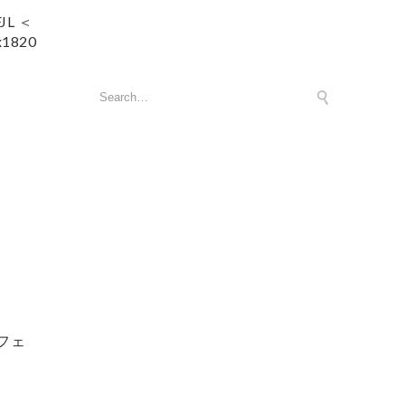
L ＜
1820
リ
フェ