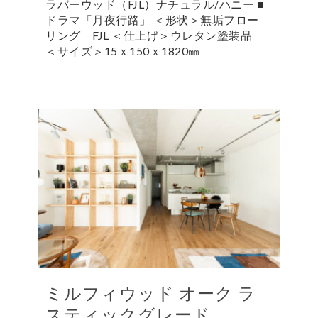
ラバーウッド（FJL）ナチュラル/ハニー ■
ドラマ「月夜行路」 ＜形状＞無垢フロー
リング FJL ＜仕上げ＞ウレタン塗装品
＜サイズ＞15ｘ150ｘ1820㎜
ミルフィウッド オーク ラ
スティックグレード