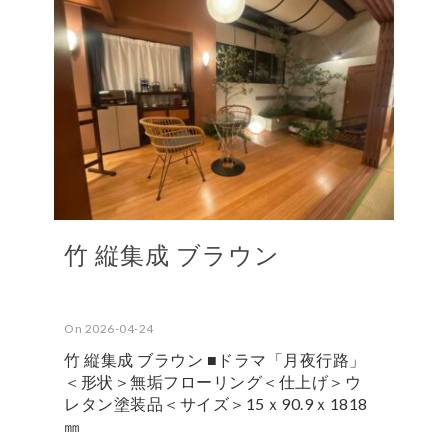
竹 縦集成 ブラウン
On 2026-04-24
竹 縦集成 ブラウン ■ドラマ「月夜行路」
＜形状＞無垢フローリング＜仕上げ＞ウ
レタン塗装品＜サイズ＞15ｘ90.9ｘ1818
㎜