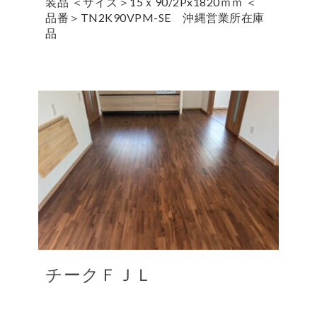
装品 ＜サイズ＞15ｘ90/2Px1820ｍｍ ＜
品番＞TN2K90VPM-SE 沖縄営業所在庫
品
チークＦＪＬ