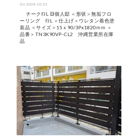
On 2024-10-21
チークFJL 🔳個人邸 ＜形状＞無垢フロ
ーリング FJL ＜仕上げ＞ウレタン着色塗
装品 ＜サイズ＞15ｘ90/3Px1820ｍｍ ＜
品番＞TN3K90VP-CL2 沖縄営業所在庫
品