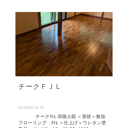
チークＦＪＬ
On 2024-11-15
チークFJL 🔳個人邸 ＜形状＞無垢
フローリング FJL ＜仕上げ＞ウレタン塗