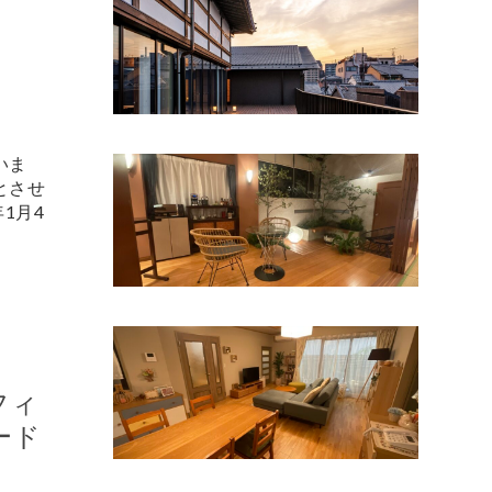
いま
とさせ
年1月4
フィ
ード