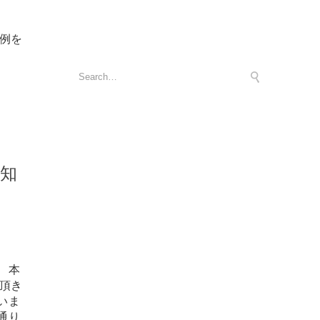
工例を
お知
 本
て頂き
いま
通り