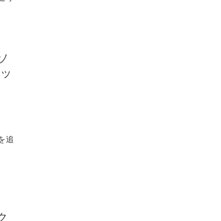
ソ
デッ
を追
ク