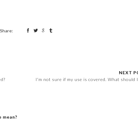
Share:
NEXT P
ed?
I'm not sure if my use is covered. What should 
e mean?