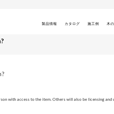
製品情報
カタログ
施工例
木
n?
n?
on with access to the item. Others will also be licensing and 