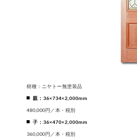
樹種：ニヤトー無塗装品
親：36×734×2,000mm
480,000円／本・税別
子：36×470×2,000mm
360,000円／本・税別