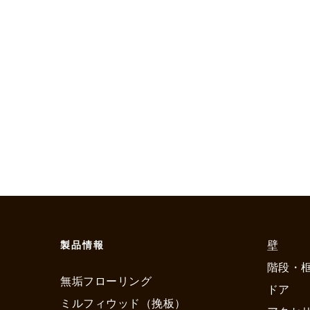
壁
製品情報
階段・
無垢フローリング
ドア
ミルフィウッド（挽板）