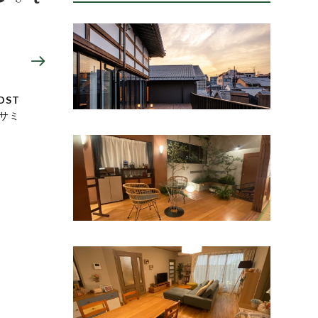
OST
サミ