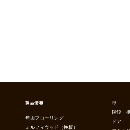
壁
製品情報
階段・
無垢フローリング
ドア
ミルフィウッド（挽板）