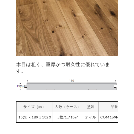
木目は粗く、重厚かつ耐久性に優れていま
す。
サイズ（㎜）
入数（ケース）
塗装
品番
15(3)ｘ189ｘ1820
5枚/1.718㎡
オイル
COM189MF-RU