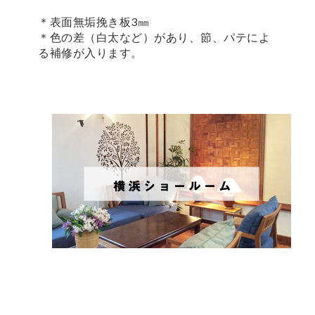
＊表面無垢挽き板3㎜
＊色の差（白太など）があり、節、パテによ
る補修が入ります。