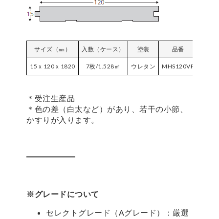
サイズ（㎜）
入数（ケース）
塗装
品番
ケース
15ｘ120ｘ1820
7枚/1.528㎡
ウレタン
MHS120VP
￥20,
＊受注生産品
＊色の差（白太など）があり、若干の小節、
かすりが入ります。
※グレードについて
セレクトグレード（Aグレード）：厳選