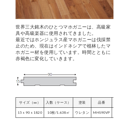
世界三大銘木のひとつマホガニーは、高級家
具や高級楽器に使用されてきました。
最近ではホンジュラス産マホガニーは伐採禁
止のため、現在はインドネシアで植林したマ
ホガニー材を使用しています。時間とともに
赤褐色に変化していきます。
サイズ（㎜）
入数（ケース）
塗装
品番
ケース単
15ｘ90ｘ1820
10枚/1.638㎡
ウレタン
MHS90VP
￥18,00