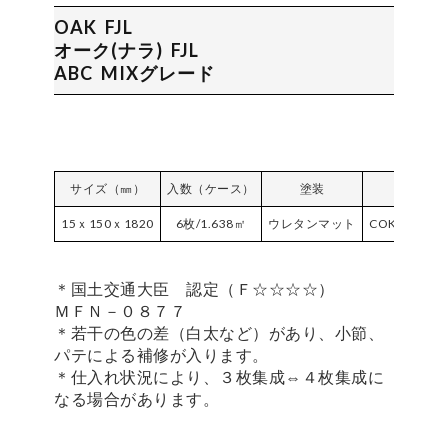
OAK FJL
オーク(ナラ) FJL
ABC MIXグレード
サイズ（㎜）
入数（ケース）
塗装
品番
15ｘ150ｘ1820
6枚/1.638㎡
ウレタンマット
COK150VPM
＊国土交通大臣 認定（Ｆ☆☆☆☆）
ＭＦＮ－０８７７
＊若干の色の差（白太など）があり、小節、
パテによる補修が入ります。
＊仕入れ状況により、３枚集成⇔４枚集成に
なる場合があります。