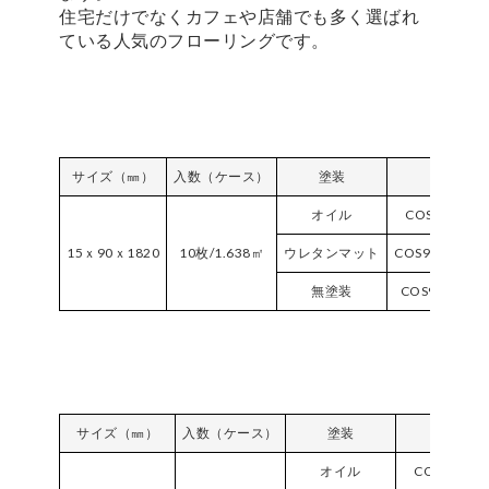
住宅だけでなくカフェや店舗でも多く選ばれ
ている人気のフローリングです。
サイズ（㎜）
入数（ケース）
塗装
品番
オイル
COS90F-RU
15ｘ90ｘ1820
10枚/1.638㎡
ウレタンマット
COS90VPM-R
無塗装
COS90NC-RU
サイズ（㎜）
入数（ケース）
塗装
品番
オイル
COS120F-