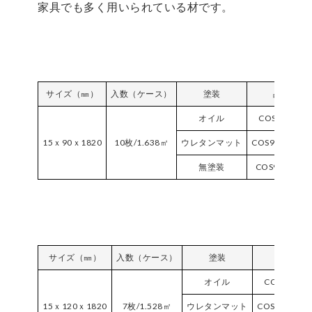
家具でも多く用いられている材です。
サイズ（㎜）
入数（ケース）
塗装
品番
オイル
COS90F-SE
15ｘ90ｘ1820
10枚/1.638㎡
ウレタンマット
COS90VPM-SE
無塗装
COS90NC-SE
サイズ（㎜）
入数（ケース）
塗装
品番
オイル
COS120F-S
15ｘ120ｘ1820
7枚/1.528㎡
ウレタンマット
COS120VPM-