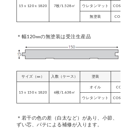
15ｘ120ｘ1820
7枚/1.528㎡
ウレタンマット
COS120VPM
無塗装
COS120NC-
＊幅120㎜の無塗装は受注生産品
サイズ（㎜）
入数（ケース）
塗装
品番
オイル
COS150F-
15ｘ150ｘ1820
6枚/1.638㎡
ウレタンマット
COS150VPM
＊若干の色の差（白太など）があり、小節、
ずい芯、パテによる補修が入ります。