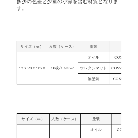
多少の色差と少量の小節を含む材質となりま
す。
サイズ（㎜）
入数（ケース）
塗装
品番
オイル
COS90F-NA
15ｘ90ｘ1820
10枚/1.638㎡
ウレタンマット
COS90VPM-N
無塗装
COS90NC-NA
サイズ（㎜）
入数（ケース）
塗装
品番
オイル
COS120F-