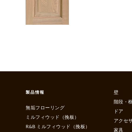
壁
製品情報
階段・
無垢フローリング
ドア
ミルフィウッド（挽板）
アクセ
R&B ミルフィウッド（挽板）
家具