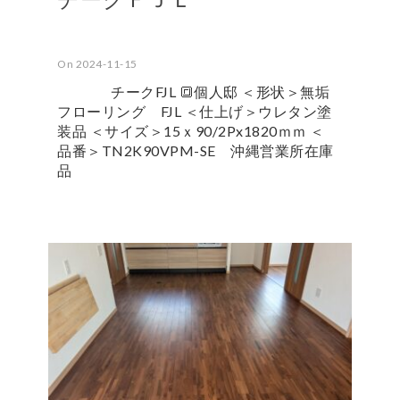
On 2024-11-15
チークFJL 🔳個人邸 ＜形状＞無垢
フローリング FJL ＜仕上げ＞ウレタン塗
装品 ＜サイズ＞15ｘ90/2Px1820ｍｍ ＜
品番＞TN2K90VPM-SE 沖縄営業所在庫
品