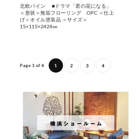
北欧パイン ■ドラマ「君の花になる」
＜形状＞無垢フローリング OPC ＜仕上
げ＞オイル塗装品 ＜サイズ＞
15×115×2424㎜
Page 1 of 4
1
2
3
4