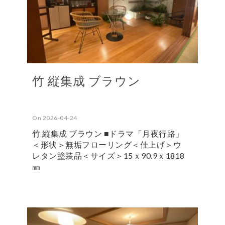
竹 縦集成 ブラウン
On 2026-04-24
竹 縦集成 ブラウン ■ドラマ「月夜行路」
＜形状＞無垢フローリング＜仕上げ＞ウ
レタン塗装品＜サイズ＞15ｘ90.9ｘ1818
㎜