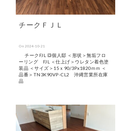
チークＦＪＬ
On 2024-10-21
チークFJL 🔳個人邸 ＜形状＞無垢フロ
ーリング FJL ＜仕上げ＞ウレタン着色塗
装品 ＜サイズ＞15ｘ90/3Px1820ｍｍ ＜
品番＞TN3K90VP-CL2 沖縄営業所在庫
品