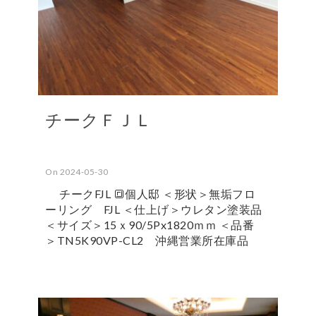
チークＦＪＬ
On 2024-05-30
チークFJL 🔳個人邸 ＜形状＞無垢フロ
ーリング FJL ＜仕上げ＞ウレタン塗装品
＜サイズ＞15ｘ90/5Px1820ｍｍ ＜品番
＞TN5K90VP-CL2 沖縄営業所在庫品