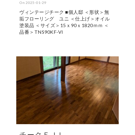
On 2025-01-29
ヴィンテージチーク ■個人邸 ＜形状＞無
垢フローリング ユニ ＜仕上げ＞オイル
塗装品 ＜サイズ＞15ｘ90ｘ1820ｍｍ ＜
品番＞TNS90KF-VI
チークＦＪＬ